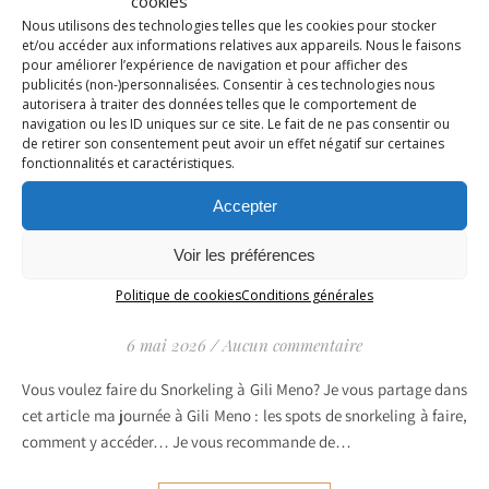
cookies
Nous utilisons des technologies telles que les cookies pour stocker
et/ou accéder aux informations relatives aux appareils. Nous le faisons
pour améliorer l’expérience de navigation et pour afficher des
publicités (non-)personnalisées. Consentir à ces technologies nous
autorisera à traiter des données telles que le comportement de
navigation ou les ID uniques sur ce site. Le fait de ne pas consentir ou
de retirer son consentement peut avoir un effet négatif sur certaines
fonctionnalités et caractéristiques.
Accepter
ILES GILI
Snorkeling à Gili Meno :
Voir les préférences
statues sous l’eau, tortues…
Politique de cookies
Conditions générales
6 mai 2026
/
Aucun commentaire
Vous voulez faire du Snorkeling à Gili Meno? Je vous partage dans
cet article ma journée à Gili Meno : les spots de snorkeling à faire,
comment y accéder… Je vous recommande de…