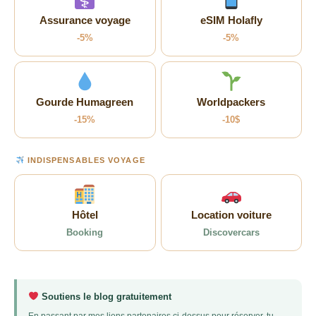
Assurance voyage
eSIM Holafly
-5%
-5%
Gourde Humagreen
Worldpackers
-15%
-10$
INDISPENSABLES VOYAGE
Hôtel
Location voiture
Booking
Discovercars
Soutiens le blog gratuitement
En passant par mes liens partenaires ci-dessus pour réserver, tu