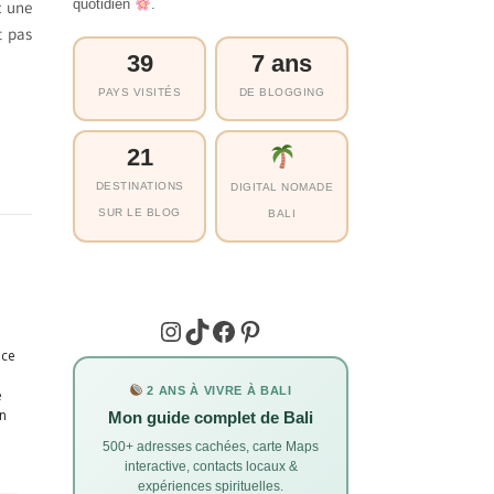
quotidien
.
z une
t pas
39
7 ans
PAYS VISITÉS
DE BLOGGING
21
DESTINATIONS
DIGITAL NOMADE
SUR LE BLOG
BALI
n
Instagram
TikTok
Facebook
Pinterest
nce
2 ANS À VIVRE À BALI
e
on
Mon guide complet de Bali
500+ adresses cachées, carte Maps
interactive, contacts locaux &
expériences spirituelles.