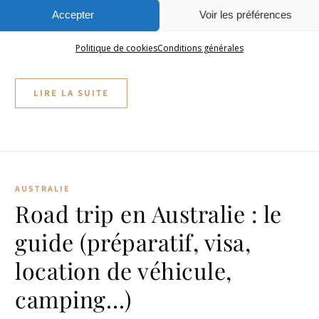
Rottnest Island, surnommée affectueusement “Rotto” par les locaux
Accepter
Voir les préférences
une véritable perle de l’Australie-Occidentale. Connue pour ses p
immaculées, ses eaux turquoise et ses animaux uniques, les quo
Politique de cookies
Conditions générales
cette petite île paradisiaque est…
LIRE LA SUITE
AUSTRALIE
Road trip en Australie : le
guide (préparatif, visa,
location de véhicule,
camping…)