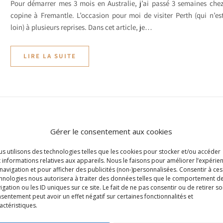
Pour démarrer mes 3 mois en Australie, j’ai passé 3 semaines che
copine à Fremantle. L’occasion pour moi de visiter Perth (qui n’es
loin) à plusieurs reprises. Dans cet article, je…
LIRE LA SUITE
AUSTRALIE
Gérer le consentement aux cookies
Que faire à Rottnest Island e
s utilisons des technologies telles que les cookies pour stocker et/ou accéder
un jour ? Le paradis au large
 informations relatives aux appareils. Nous le faisons pour améliorer l’expérie
navigation et pour afficher des publicités (non-)personnalisées. Consentir à ces
de Perth en Australie
hnologies nous autorisera à traiter des données telles que le comportement d
igation ou les ID uniques sur ce site. Le fait de ne pas consentir ou de retirer s
sentement peut avoir un effet négatif sur certaines fonctionnalités et
7 juillet 2024
/
Aucun commentaire
actéristiques.