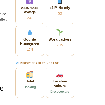
Assurance
eSIM Holafly
voyage
aide,
-5%
-5%
lie :
Gourde
Worldpackers
Humagreen
-10$
-15%
INDISPENSABLES VOYAGE
Hôtel
Location
ie
voiture
Booking
Discovercars