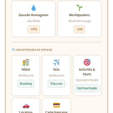
Gourde Humagreen
Worldpackers
Eau filtrée
Bénévolat voyage
-15%
-10$
INDISPENSABLES VOYAGE
Hôtel
Vols
Activités &
tours
Meilleur prix
Meilleur prix
Excursions locales
Booking
Trip.com
GetYourGuide
Location
Carte bancaire