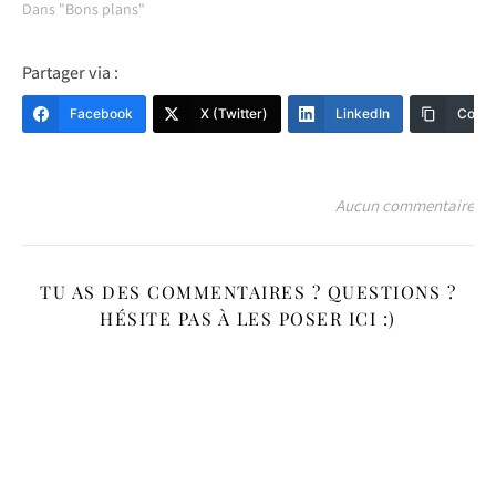
Dans "Bons plans"
Partager via :
Facebook
X (Twitter)
LinkedIn
Copy 
Aucun commentaire
TU AS DES COMMENTAIRES ? QUESTIONS ?
HÉSITE PAS À LES POSER ICI :)