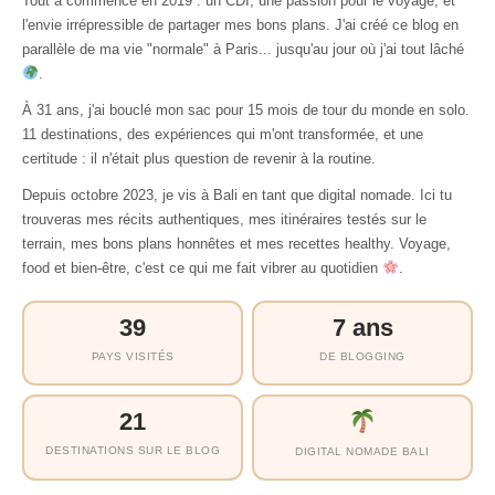
Tout a commencé en 2019 : un CDI, une passion pour le voyage, et
l'envie irrépressible de partager mes bons plans. J'ai créé ce blog en
parallèle de ma vie "normale" à Paris... jusqu'au jour où j'ai tout lâché
.
À 31 ans, j'ai bouclé mon sac pour 15 mois de tour du monde en solo.
11 destinations, des expériences qui m'ont transformée, et une
certitude : il n'était plus question de revenir à la routine.
Depuis octobre 2023, je vis à Bali en tant que digital nomade. Ici tu
trouveras mes récits authentiques, mes itinéraires testés sur le
terrain, mes bons plans honnêtes et mes recettes healthy. Voyage,
food et bien-être, c'est ce qui me fait vibrer au quotidien
.
39
7 ans
PAYS VISITÉS
DE BLOGGING
21
DESTINATIONS SUR LE BLOG
DIGITAL NOMADE BALI