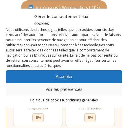
Je m’inscris à Wordpackers (-10$)
Gérer le consentement aux
cookies
Nous utilisons des technologies telles que les cookies pour stocker
et/ou accéder aux informations relatives aux appareils. Nous le faisons
MES BONS PLANS POUR TON VOYAGE
pour améliorer l’expérience de navigation et pour afficher des
Mes ressources & codes promo préférés
publicités (non-)personnalisées. Consentir à ces technologies nous
autorisera à traiter des données telles que le comportement de
Je te partage ici les sites que j’utilise pour préparer mes
navigation ou les ID uniques sur ce site. Le fait de ne pas consentir ou
voyages. En passant par mes liens, tu me soutiens
de retirer son consentement peut avoir un effet négatif sur certaines
fonctionnalités et caractéristiques.
gratuitement — merci
Accepter
CODES PROMO EXCLUSIFS
Voir les préférences
Politique de cookies
Conditions générales
Assurance voyage
eSIM Holafly
Chapka & AVA
Internet partout
-5%
-5%