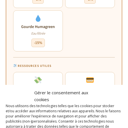
Gourde Humagreen
Eau filtrée
-15%
RESSOURCES UTILES
Cashback
Carte bancaire
Gérer le consentement aux
Économise sur tes achats
Sans frais à l’étranger
cookies
Nous utilisons des technologies telles que les cookies pour stocker
et/ou accéder aux informations relatives aux appareils. Nous le faisons
pour améliorer l’expérience de navigation et pour afficher des
publicités (non-)personnalisées. Consentir à ces technologies nous
Assurance expat
VPN en voyage
autorisera à traiter des données telles que le comportement de