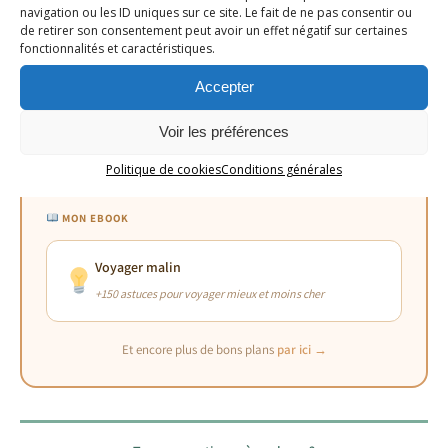
La meilleure pour expatriés
Sécurité & économies
navigation ou les ID uniques sur ce site. Le fait de ne pas consentir ou
de retirer son consentement peut avoir un effet négatif sur certaines
fonctionnalités et caractéristiques.
Accepter
Vol annulé ?
Idées cadeaux
Jusqu’à 600€ d’indemnisation
Pour voyageurs & éco-
Voir les préférences
responsables
Politique de cookies
Conditions générales
MON EBOOK
Voyager malin
+150 astuces pour voyager mieux et moins cher
Et encore plus de bons plans
par ici →