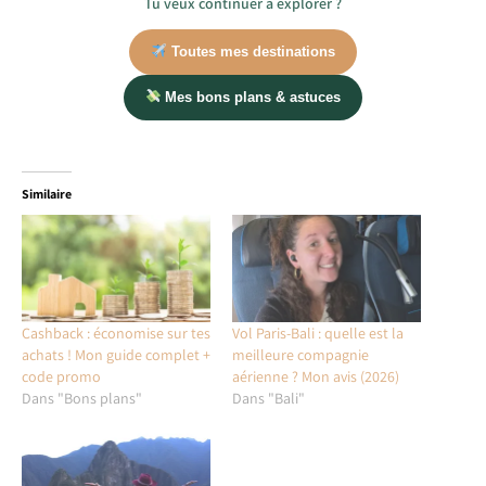
Tu veux continuer à explorer ?
Toutes mes destinations
Mes bons plans & astuces
Similaire
Cashback : économise sur tes
Vol Paris-Bali : quelle est la
achats ! Mon guide complet +
meilleure compagnie
code promo
aérienne ? Mon avis (2026)
Dans "Bons plans"
Dans "Bali"