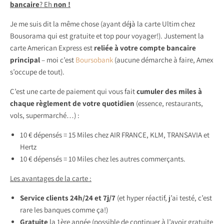
bancaire
? Eh
non !
Je me suis dit la même chose (ayant déjà la carte Ultim chez
Bousorama qui est gratuite et top pour voyager!). Justement la
carte American Express est
reliée à votre compte bancaire
principal
– moi c’est
Boursobank
(aucune démarche à faire, Amex
s’occupe de tout).
C’est une carte de paiement qui vous fait
cumuler des miles à
chaque règlement de votre quotidien
(essence, restaurants,
vols, supermarché…) :
10 € dépensés = 15 Miles chez AIR FRANCE, KLM, TRANSAVIA et
Hertz
10 € dépensés = 10 Miles chez les autres commerçants.
Les avantages de la carte :
Service clients 24h/24 et 7j/7
(et hyper réactif, j’ai testé, c’est
rare les banques comme ça!)
Gratuite
la 1ère année (possible de continuer à l’avoir gratuite