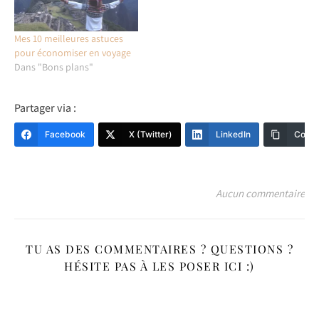
Mes 10 meilleures astuces
pour économiser en voyage
Dans "Bons plans"
Partager via :
Facebook
X (Twitter)
LinkedIn
Copy 
Aucun commentaire
TU AS DES COMMENTAIRES ? QUESTIONS ?
HÉSITE PAS À LES POSER ICI :)