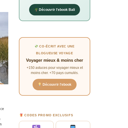
Découvrir l'ebook Bali
CO-ÉCRIT AVEC UNE
BLOGUEUSE VOYAGE
Voyager mieux & moins cher
+150 astuces pour voyager mieux et
moins cher. +70 pays cumulés.
Découvrir l'ebook
nce
CODES PROMO EXCLUSIFS
ux.
e
on