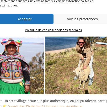
sentement peut avoir un effet négatif sur certaines fonctionnalités et
actéristiques.
Accepter
Voir les préférences
Politique de cookies
Conditions générales
t. Un petit village beaucoup plus authentique, où j’ai pu ralentir, partag
c.
Dormir chez l’habitant à Llachon : mon expérience