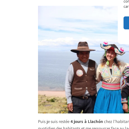
con
car
Puis je suis restée
4 jours à Llachón
chez l’habitan
quotidien des habitants et me ressourcer face au la