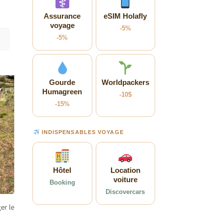
Assurance
eSIM Holafly
voyage
-5%
-5%
Gourde
Worldpackers
Humagreen
-10$
-15%
INDISPENSABLES VOYAGE
Hôtel
Location
voiture
Booking
Discovercars
er le