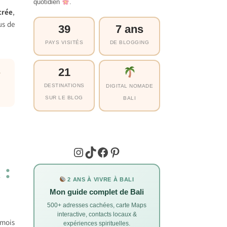
quotidien
.
crée
,
us de
39
7 ans
PAYS VISITÉS
DE BLOGGING
21
s
DESTINATIONS
DIGITAL NOMADE
SUR LE BLOG
BALI
Instagram
TikTok
Facebook
Pinterest
 :
2 ANS À VIVRE À BALI
Mon guide complet de Bali
500+ adresses cachées, carte Maps
interactive, contacts locaux &
 mois
expériences spirituelles.