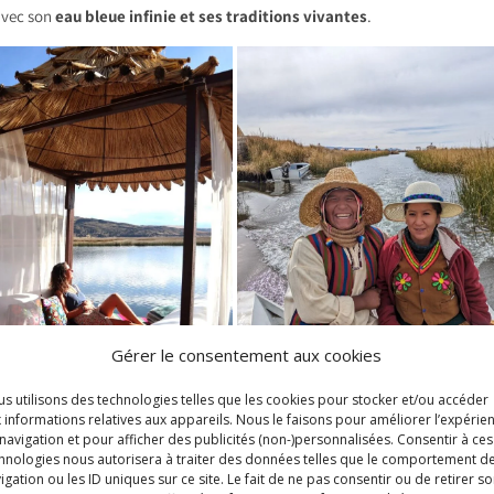
avec son
eau bleue infinie et ses traditions vivantes
.
Gérer le consentement aux cookies
s utilisons des technologies telles que les cookies pour stocker et/ou accéder
 informations relatives aux appareils. Nous le faisons pour améliorer l’expérie
navigation et pour afficher des publicités (non-)personnalisées. Consentir à ces
e expérience insolite où tu dors littéralement sur des îles faites de rosea
hnologies nous autorisera à traiter des données telles que le comportement d
igation ou les ID uniques sur ce site. Le fait de ne pas consentir ou de retirer s