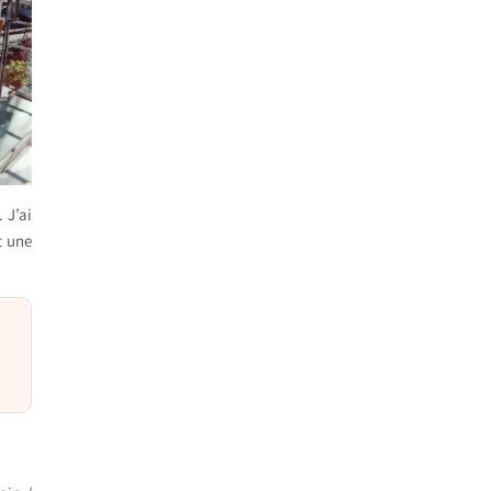
. J’ai
t une
s