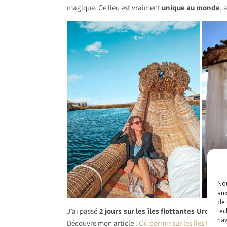
magique. Ce lieu est vraiment
unique au monde
, 
Nou
aux
de 
J’ai passé
2 jours sur les îles flottantes Uros
, un
tec
nav
Découvre mon article :
Où dormir sur les îles Uros ?