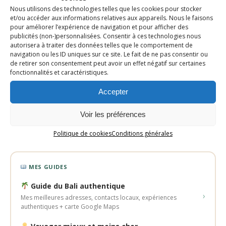
le terrain, mes bons plans honnêtes et mes recettes healthy.
Nous utilisons des technologies telles que les cookies pour stocker
Voyage, food et bien-être, c'est ce qui me fait vibrer au quotidien
et/ou accéder aux informations relatives aux appareils. Nous le faisons
.
pour améliorer l’expérience de navigation et pour afficher des
publicités (non-)personnalisées. Consentir à ces technologies nous
39
7 ans
autorisera à traiter des données telles que le comportement de
navigation ou les ID uniques sur ce site. Le fait de ne pas consentir ou
PAYS VISITÉS
DE BLOGGING
de retirer son consentement peut avoir un effet négatif sur certaines
21
3 ans
fonctionnalités et caractéristiques.
DESTINATIONS
EXPAT BALI
Accepter
Voir les préférences
Instagram
TikTok
Facebook
Pinterest
Politique de cookies
Conditions générales
MES GUIDES
Guide du Bali authentique
›
Mes meilleures adresses, contacts locaux, expériences
authentiques + carte Google Maps