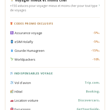
Voyager mieux et moins cher
›
+150 astuces pour voyager mieux et moins cher pour tout type
de voyages
CODES PROMO EXCLUSIFS
›
Assurance voyage
-5%
›
eSIM Holafly
-5%
›
Gourde Humagreen
-15%
›
Worldpackers
-10$
INDISPENSABLES VOYAGE
›
Vol d'avion
Trip.com
›
Hôtel
Booking
›
Location voiture
Discovercars
›
Excursions
GetYourGuide