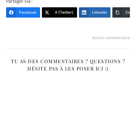
Partager via :
Facebook
X (Twitter)
LinkedIn
Copy 
Aucun commentaire
TU AS DES COMMENTAIRES ? QUESTIONS ?
HÉSITE PAS À LES POSER ICI :)