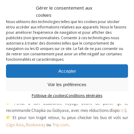
avec le temps.
Gérer le consentement aux
Réserver sur Booking
cookies
Nous utilisons des technologies telles que les cookies pour stocker
et/ou accéder aux informations relatives aux appareils. Nous le faisons
pour améliorer l’expérience de navigation et pour afficher des
Mon conseil de
publicités (non-)personnalisées. Consentir à ces technologies nous
autorisera à traiter des données telles que le comportement de
navigation ou les ID uniques sur ce site. Le fait de ne pas consentir ou
voyageuse solo
de retirer son consentement peut avoir un effet négatif sur certaines
fonctionnalités et caractéristiques.
Même si le trajet peut sembler long et chaotique, il fait partie de
Accepter
l’aventure. Et crois-moi, quand tu poses ton sac sur l’Isla del Sol,
face à ce lac sacré et aux montagnes enneigées en arrière-plan, tu
Voir les préférences
oublies direct les galères du transport.
Politique de cookies
Conditions générales
Pense à ton assurance voyage avant de partir (je te
recommande Chapka ou Gobyava, avec mes réductions dispo
ici
).
Et pour ton trajet retour, tu peux checker les bus et vols sur
12go Asia
,
Bookaway
ou
Trip.com
.