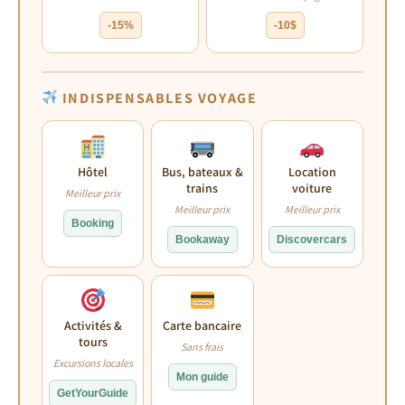
-15%
-10$
INDISPENSABLES VOYAGE
Hôtel
Bus, bateaux &
Location
trains
voiture
Meilleur prix
Meilleur prix
Meilleur prix
Booking
Bookaway
Discovercars
Activités &
Carte bancaire
tours
Sans frais
Excursions locales
Mon guide
GetYourGuide