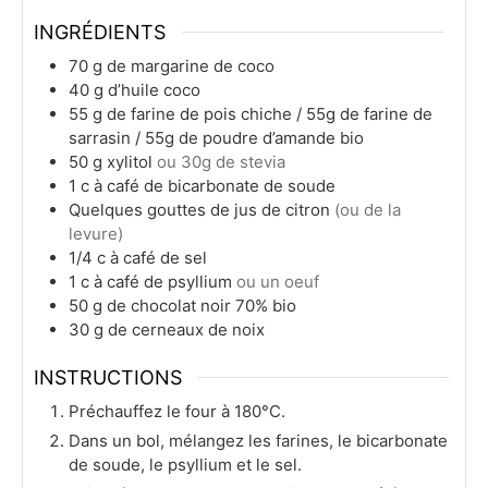
INGRÉDIENTS
70
g
de margarine de coco
40
g
d’huile coco
55
g
de farine de pois chiche / 55g de farine de
sarrasin / 55g de poudre d’amande bio
50
g
xylitol
ou 30g de stevia
1
c
à café de bicarbonate de soude
Quelques gouttes de jus de citron
(ou de la
levure)
1/4
c
à café de sel
1
c
à café de psyllium
ou un oeuf
50
g
de chocolat noir 70% bio
30
g
de cerneaux de noix
INSTRUCTIONS
Préchauffez le four à 180°C.
Dans un bol, mélangez les farines, le bicarbonate
de soude, le psyllium et le sel.