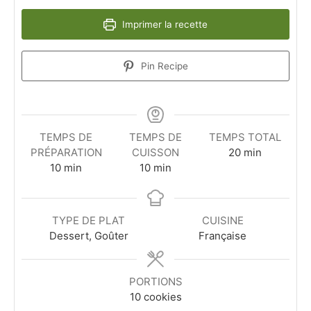
Imprimer la recette
Pin Recipe
TEMPS DE
TEMPS DE
TEMPS TOTAL
minutes
PRÉPARATION
CUISSON
20
min
minutes
minutes
10
min
10
min
TYPE DE PLAT
CUISINE
Dessert, Goûter
Française
PORTIONS
10
cookies