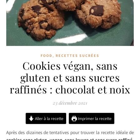
,
FOOD
RECETTES SUCRÉES
Cookies végan, sans
gluten et sans sucres
raffinés : chocolat et noix
23 décembre 2021
Aller à la recette
Imprimer la recette
Après des dizaines de tentatives pour trouver la recette idéale de
cookies
sans gluten, vegan, sans levure et sans sucre raffiné
,