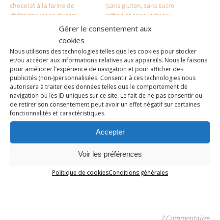
chocolat à la farine de
(sans gluten, sans sucre
châtaigne (sans gluten)
raffiné et sans lactose)
Dans "Recettes sucrées"
Dans "Food"
Gérer le consentement aux
cookies
Nous utilisons des technologies telles que les cookies pour stocker
et/ou accéder aux informations relatives aux appareils. Nous le faisons
pour améliorer l’expérience de navigation et pour afficher des
publicités (non-)personnalisées. Consentir à ces technologies nous
autorisera à traiter des données telles que le comportement de
Muffins IG bas aux
navigation ou les ID uniques sur ce site. Le fait de ne pas consentir ou
framboises (sans gluten,
de retirer son consentement peut avoir un effet négatif sur certaines
sans lactose, sans sucre
fonctionnalités et caractéristiques.
raffiné)
Dans "Food"
Accepter
Voir les préférences
Partager via :
Politique de cookies
Conditions générales
Facebook
X (Twitter)
LinkedIn
Copy 
2 Commentaires