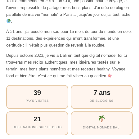
Tout a commencé en 2019 : un CDI, une passion pour le voyage, et
l'envie irrépressible de partager mes bons plans. J'ai créé ce blog en
parallèle de ma vie "normale" à Paris... jusqu'au jour où j'ai tout lâché
.
À 31 ans, j'ai bouclé mon sac pour 15 mois de tour du monde en solo.
11 destinations, des expériences qui m'ont transformée, et une
certitude : il n'était plus question de revenir à la routine.
Depuis octobre 2023, je vis à Bali en tant que digital nomade. Ici tu
trouveras mes récits authentiques, mes itinéraires testés sur le
terrain, mes bons plans honnêtes et mes recettes healthy. Voyage,
food et bien-être, c'est ce qui me fait vibrer au quotidien
.
39
7 ans
PAYS VISITÉS
DE BLOGGING
21
DESTINATIONS SUR LE BLOG
DIGITAL NOMADE BALI