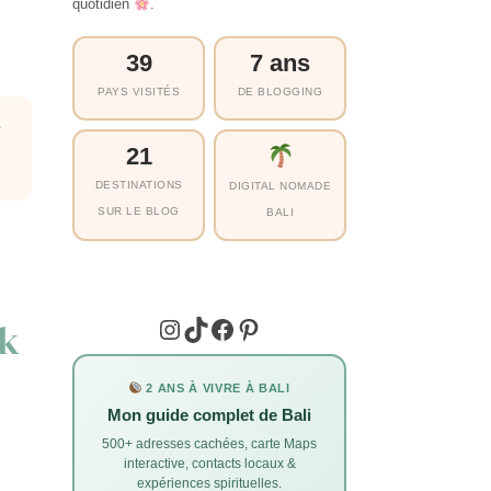
quotidien
.
39
7 ans
PAYS VISITÉS
DE BLOGGING
s
21
DESTINATIONS
DIGITAL NOMADE
SUR LE BLOG
BALI
Instagram
TikTok
Facebook
Pinterest
ek
2 ANS À VIVRE À BALI
Mon guide complet de Bali
500+ adresses cachées, carte Maps
interactive, contacts locaux &
expériences spirituelles.