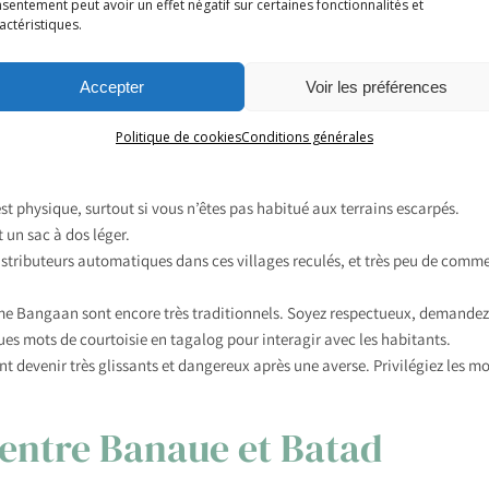
eut être bruyant car situé près de la route principale.
sentement peut avoir un effet négatif sur certaines fonctionnalités et
actéristiques.
ne ambiance conviviale, avec une belle vue sur les rizières depuis la terra
Accepter
Voir les préférences
tryside
.
Politique de cookies
Conditions générales
le trek de Banaue
st physique, surtout si vous n’êtes pas habitué aux terrains escarpés.
un sac à dos léger.
distributeurs automatiques dans ces villages reculés, et très peu de comm
e Bangaan sont encore très traditionnels. Soyez respectueux, demandez
es mots de courtoisie en tagalog pour interagir avec les habitants.
t devenir très glissants et dangereux après une averse. Privilégiez les mo
 entre Banaue et Batad