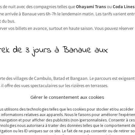
us de nuit avec des compagnies telles que
Ohayami Trans
ou
Coda Lines
ne arrivée à Banaue vers 6h-7h le lendemain matin. Les tarifs varient entr
t du bus.
server vos billets en avance, surtout en haute saison. Vous pouvez réserver
 trek de 3 jours à Banaue aux
erte des villages de Cambulo, Batad et Bangaan. Le parcours est exigeant
offre des vues spectaculaires sur les rizières en terrasses.
 ou que vous préférez un itinéraire plus facile, il est possible de faire un
t
Gérer le consentement aux cookies
d
et sa cascade.
s utilisons des technologies telles que les cookies pour stocker et/ou accéder
 informations relatives aux appareils. Nous le faisons pour améliorer l’expérie
navigation et pour afficher des publicités (non-)personnalisées. Consentir à ces
hnologies nous autorisera à traiter des données telles que le comportement d
ix pour les backpackers, avec un personnel accueillant et des chambres
igation ou les ID uniques sur ce site. Le fait de ne pas consentir ou de retirer s