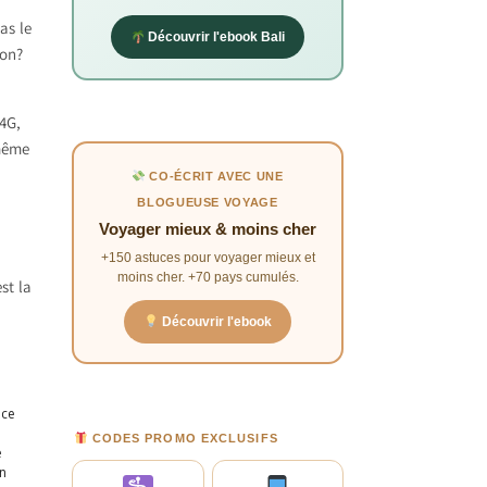
as le
Découvrir l'ebook Bali
non?
 4G,
(même
CO-ÉCRIT AVEC UNE
BLOGUEUSE VOYAGE
Voyager mieux & moins cher
+150 astuces pour voyager mieux et
moins cher. +70 pays cumulés.
st la
Découvrir l'ebook
nce
CODES PROMO EXCLUSIFS
e
on