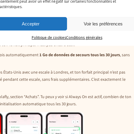
sentement peut avoir un effet négatif sur certaines fonctionnalités et
actéristiques.
Accepter
Voir les préférences
ore chez Holafly
c que je trouve vraiment malin :
Always On
. En gros, c’est un plan de secours
Politique de cookies
Conditions générales
 forfait principal n’est pas encore actif.
reçois automatiquement
1 Go de données de secours tous les 30 jours
, sans
 États-Unis avec une escale à Londres, et ton forfait principal n’est pas
é pendant cette escale, sans frais supplémentaires. C’est exactement le
lafly, section “Achats”. Tu peux y voir si Always On est actif, combien de ton
réinitialisation automatique tous les 30 jours.