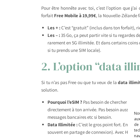
Pour être honnête avec toi, c’est l’option que j’ai 
forfait
Free Mobile à 19,99€
, la Nouvelle-Zélande f
Les + :
C’est “gratuit” (inclus dans ton forfait), r
Les – :
35 Go, ça peut partir vite si tu regardes 
rarement en 5G illimitée. Et dans certains coi
si tu prends une SIM locale).
2. L’option “data ill
Si tu n’as pas Free ou que tu veux de la
data illimi
solution.
Pourquoi l’eSIM ?
Pas besoin de chercher une bo
directement à ton arrivée. Pas besoin aussi d’en
Nou
messages bancaires etc si besoin.
aux
Data Illimitée :
C’est le gros point fort. En NZ, 
de 
tec
souvent en partage de connexion). Avec Holafly
nav