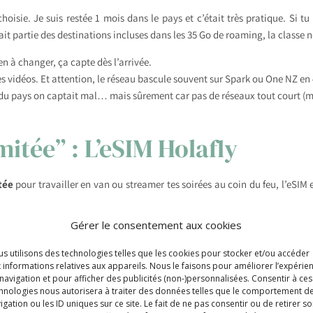
choisie. Je suis restée 1 mois dans le pays et c’était très pratique. Si tu 
ait partie des destinations incluses dans les 35 Go de roaming, la classe 
ien à changer, ça capte dès l’arrivée.
des vidéos. Et attention, le réseau bascule souvent sur Spark ou One NZ en
ns du pays on captait mal… mais sûrement car pas de réseaux tout court 
imitée” : L’eSIM Holafly
tée
pour travailler en van ou streamer tes soirées au coin du feu, l’eSIM e
Gérer le consentement aux cookies
utique à l’aéroport d’Auckland. Tu scannes ton QR code et c’est actif
lever ta SIM classique de ton téléphone, tu peux toujours recevoir tes
s utilisons des technologies telles que les cookies pour stocker et/ou accéder
 informations relatives aux appareils. Nous le faisons pour améliorer l’expérie
le Wi-Fi des campings est souvent payant et très lent (j’ai du fonctionner
navigation et pour afficher des publicités (non-)personnalisées. Consentir à ces
hnologies nous autorisera à traiter des données telles que le comportement d
, tu es autonome.
igation ou les ID uniques sur ce site. Le fait de ne pas consentir ou de retirer s