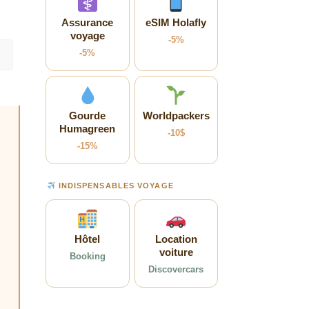
Assurance
eSIM Holafly
voyage
-5%
-5%
Gourde
Worldpackers
Humagreen
-10$
-15%
INDISPENSABLES VOYAGE
Hôtel
Location
voiture
Booking
Discovercars