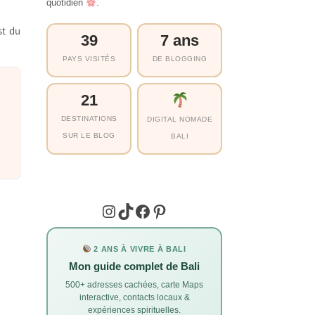
quotidien
.
st du
39
7 ans
PAYS VISITÉS
DE BLOGGING
21
DESTINATIONS
DIGITAL NOMADE
SUR LE BLOG
BALI
Instagram
TikTok
Facebook
Pinterest
2 ANS À VIVRE À BALI
Mon guide complet de Bali
500+ adresses cachées, carte Maps
interactive, contacts locaux &
expériences spirituelles.