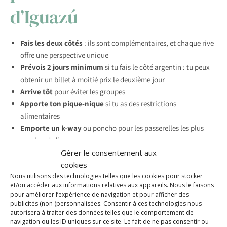
d’Iguazú
Fais les deux côtés
: ils sont complémentaires, et chaque rive
offre une perspective unique
Prévois 2 jours minimum
si tu fais le côté argentin : tu peux
obtenir un billet à moitié prix le deuxième jour
Arrive tôt
pour éviter les groupes
Apporte ton pique-nique
si tu as des restrictions
alimentaires
Emporte un k-way
ou poncho pour les passerelles les plus
proches de l’eau
Gérer le consentement aux
Les drones sont interdits
dans les deux parcs
cookies
Western Union disponible
à Puerto Iguazú pour retirer de
Nous utilisons des technologies telles que les cookies pour stocker
l’argent facilement et profiter du taux blue super intéressant !
et/ou accéder aux informations relatives aux appareils. Nous le faisons
pour améliorer l’expérience de navigation et pour afficher des
publicités (non-)personnalisées. Consentir à ces technologies nous
À NE PAS OUBLIER AVANT DE PARTIR
autorisera à traiter des données telles que le comportement de
Quelle assurance voyage pour ton séjour ?
navigation ou les ID uniques sur ce site. Le fait de ne pas consentir ou