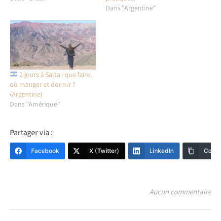
Dans "Argentine"
2 jours à Salta : que faire,
où manger et dormir ?
(Argentine)
Dans "Amérique"
Partager via :
Facebook
X (Twitter)
LinkedIn
Copy 
Aucun commentaire