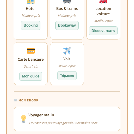
Hôtel
Bus & trains
Location
voiture
Meilleur prix
Meilleur prix
Meilleur prix
Booking
Bookaway
Discovercars
Vols
Carte bancaire
Meilleur prix
Sans frais
Trip.com
Mon guide
MON EBOOK
Voyager malin
+150 astuces pour voyager mieux et moins cher