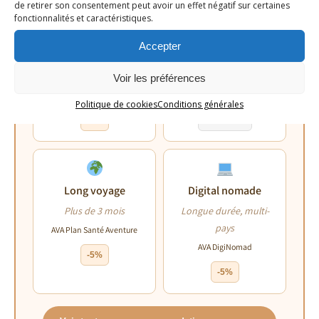
de retirer son consentement peut avoir un effet négatif sur certaines
fonctionnalités et caractéristiques.
Accepter
Court séjour
Long séjour
Moins de 3 mois
Plus de 3 mois
Voir les préférences
Chapka Cap Assistance
Chapka Cap Aventure
Politique de cookies
Conditions générales
-5%
Voir l’offre
Long voyage
Digital nomade
Plus de 3 mois
Longue durée, multi-
pays
AVA Plan Santé Aventure
AVA DigiNomad
-5%
-5%