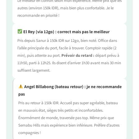
Le meilleur en confort selon mon expérience. Même prix que les
autres (environ 150k IDR), mais bien plus confortable. Je le
recommande en priorité !
El Rey (via 12go) : correct mais pas le meilleur
Pris depuis Sanur à 150k IDR sur 12go, bien noté. Office dans
l’allée principale du port, facile à trouver. Comptoir rapide (2
min), puis attente au port.
Prévoir du retard :
départ prévu à
11h50, parti à 12h25. Ils disent d’arriver 1h30 avant mais 30 min
suffisent largement.
Angel Billabong (bateau retour) : je ne recommande
pas
Pris au retour à 150k IDR. Accueil pas super agréable, bateau
en mauvais état, sièges très petits et inconfortables.
Énormément de monde, traversée pas top. Même prix que
Semabu Hills mais expérience bien inférieure. Préfère d’autres
compagnies !