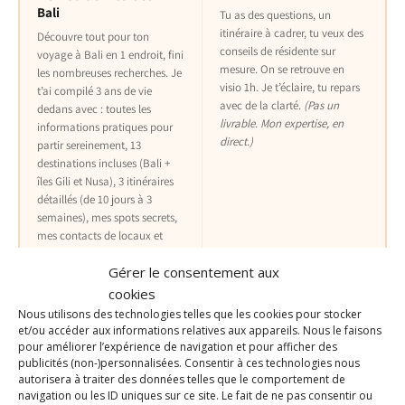
Bali
Tu as des questions, un
itinéraire à cadrer, tu veux des
Découvre tout pour ton
conseils de résidente sur
voyage à Bali en 1 endroit, fini
mesure. On se retrouve en
les nombreuses recherches. Je
visio 1h. Je t’éclaire, tu repars
t’ai compilé 3 ans de vie
avec de la clarté.
(Pas un
dedans avec : toutes les
livrable. Mon expertise, en
informations pratiques pour
direct.)
partir sereinement, 13
destinations incluses (Bali +
îles Gili et Nusa), 3 itinéraires
détaillés (de 10 jours à 3
semaines), mes spots secrets,
mes contacts de locaux et
chauffeurs etc. Tout ce qu’il
Gérer le consentement aux
faut pour partir autonome et
vivre Bali à ton rythme.
cookies
Nous utilisons des technologies telles que les cookies pour stocker
BONUS : Ma Maps de Bali
et/ou accéder aux informations relatives aux appareils. Nous le faisons
avec +500 adresses testées et
BONUS : Mon guide de Bali
pour améliorer l’expérience de navigation et pour afficher des
approuvées
à -50%
publicités (non-)personnalisées. Consentir à ces technologies nous
autorisera à traiter des données telles que le comportement de
Découvrir le guide
Réserver ma
navigation ou les ID uniques sur ce site. Le fait de ne pas consentir ou