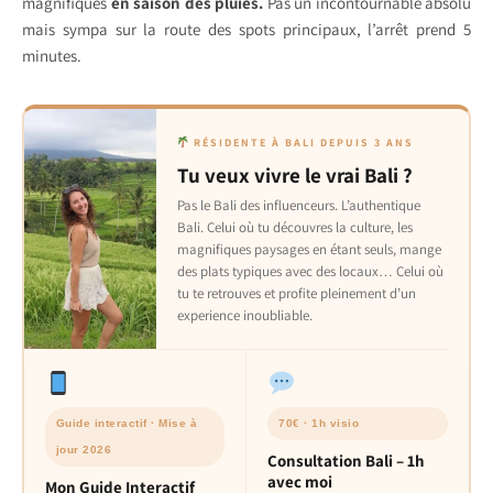
magnifiques
en saison des pluies.
Pas un incontournable absolu
mais sympa sur la route des spots principaux, l’arrêt prend 5
minutes.
RÉSIDENTE À BALI DEPUIS 3 ANS
Tu veux vivre le vrai Bali ?
Pas le Bali des influenceurs. L’authentique
Bali. Celui où tu découvres la culture, les
magnifiques paysages en étant seuls, mange
des plats typiques avec des locaux… Celui où
tu te retrouves et profite pleinement d’un
experience inoubliable.
Guide interactif · Mise à
70€ · 1h visio
jour 2026
Consultation Bali – 1h
avec moi
Mon Guide Interactif